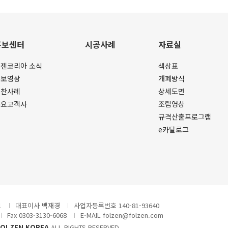
홍보센터
시공사례
자료실
젠코리아 소식
색상표
홍보영상
개폐방식
협찬사례
상세도면
주요고객사
조립영상
규격산출프로그램
e카탈로그
1
대표이사 백재경
사업자등록번호 140-81-93640
Fax 0303-3130-6068
E-MAIL folzen@folzen.com
FOLZEN KOREA
ALL RIGHTS RESERVED.