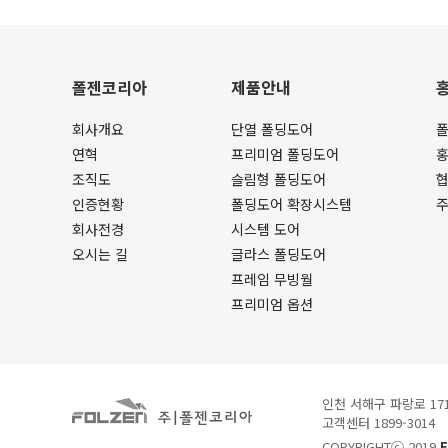
폴젠코리아
제품안내
회사개요
단열 폴딩도어
폴
연혁
프리미엄 폴딩도어
조직도
슬림형 폴딩도어
인증현황
폴딩도어 확장시스템
회사전경
시스템 도어
오시는 길
글라스 폴딩도어
프레임 무빙월
프리미엄 옵션
인천 서해구 파랑로 17
고객센터 1899-3014
COPYRIGHTⓒ 2019