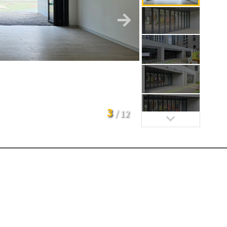
3
/
12