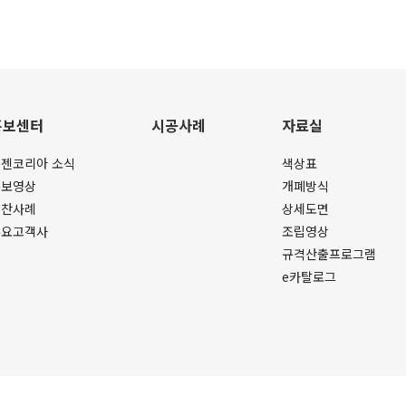
홍보센터
시공사례
자료실
젠코리아 소식
색상표
홍보영상
개폐방식
협찬사례
상세도면
주요고객사
조립영상
규격산출프로그램
e카탈로그