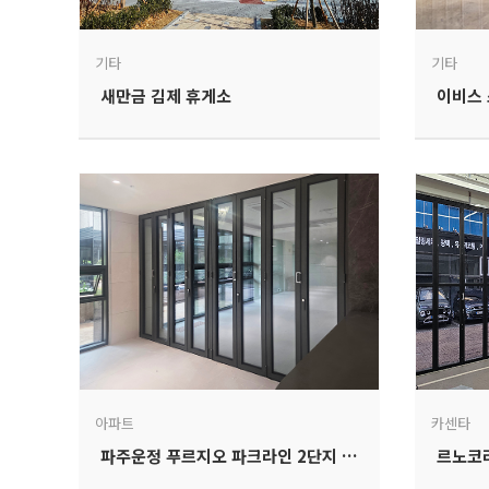
기타
기타
새만금 김제 휴게소
아파트
카센타
파주운정 푸르지오 파크라인 2단지 오피스텔
르노코