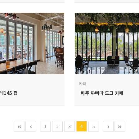
카페
레145 펍
파주 쨔빠따 도그 카페
1
2
3
4
5